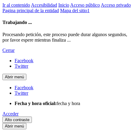
Ir al contenido
Accesibilidad
Inicio
Acceso público
Acceso privado
Pagina principal de la entidad
Mapa del sitio1
Trabajando ...
Procesando petición, este proceso puede durar algunos segundos,
por favor espere mientras finaliza ...
Cerrar
Facebook
Twitter
Abrir menú
Facebook
Twitter
Fecha y hora oficial:
fecha y hora
Acceder
Alto contraste
Abrir menú