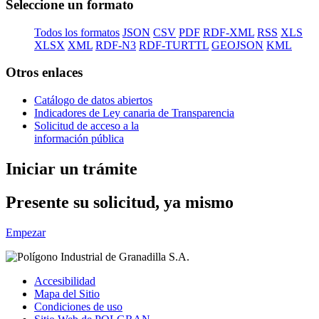
Seleccione un formato
Todos los formatos
JSON
CSV
PDF
RDF-XML
RSS
XLS
XLSX
XML
RDF-N3
RDF-TURTTL
GEOJSON
KML
Otros enlaces
Catálogo de datos abiertos
Indicadores de Ley canaria de Transparencia
Solicitud de acceso a la
información pública
Iniciar un trámite
Presente su solicitud, ya mismo
Empezar
Accesibilidad
Mapa del Sitio
Condiciones de uso