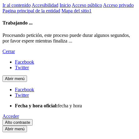
Ir al contenido
Accesibilidad
Inicio
Acceso público
Acceso privado
Pagina principal de la entidad
Mapa del sitio1
Trabajando ...
Procesando petición, este proceso puede durar algunos segundos,
por favor espere mientras finaliza ...
Cerrar
Facebook
Twitter
Abrir menú
Facebook
Twitter
Fecha y hora oficial:
fecha y hora
Acceder
Alto contraste
Abrir menú